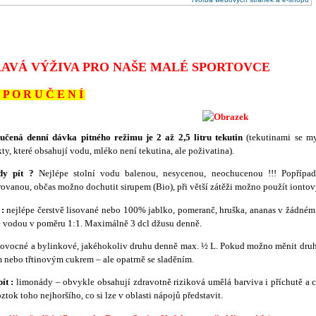
AVÁ VÝŽIVA PRO NAŠE MALÉ SPORTOVCE
P O R U Č E N Í
učená denní dávka pitného režimu je 2 až 2,5 litru tekutin
(tekutinami se my
ty, které obsahují vodu, mléko není tekutina, ale poživatina).
dy pít ?
Nejlépe stolní vodu balenou, nesycenou, neochucenou !!! Popříp
trovanou, občas možno dochutit sirupem (Bio), při větší zátěži možno použít iontov
:
nejlépe čerstvě lisované nebo 100% jablko, pomeranč, hruška, ananas v žádném
 vodou v poměru 1:1. Maximálně 3 dcl džusu denně.
ovocné a bylinkové, jakéhokoliv druhu denně max. ½ L. Pokud možno měnit druhy
nebo třtinovým cukrem – ale opatrně se sladěním.
ít :
limonády – obvykle obsahují zdravotně riziková umělá barviva i příchutě a c
roztok toho nejhoršího, co si lze v oblasti nápojů představit.