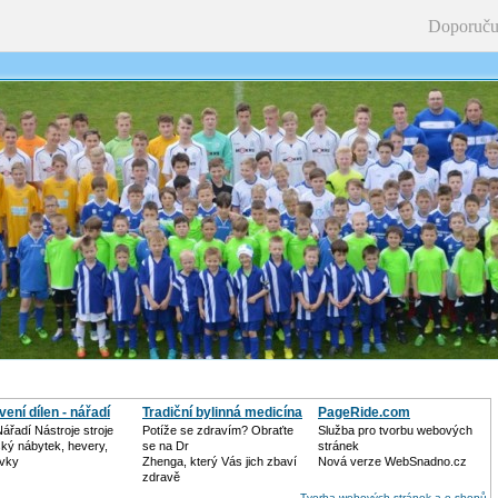
Doporuču
ení dílen - nářadí
Tradiční bylinná medicína
PageRide.com
Nářadí Nástroje stroje
Potíže se zdravím? Obraťte
Služba pro tvorbu webových
ský nábytek, hevery,
se na Dr
stránek
avky
Zhenga, který Vás jich zbaví
Nová verze WebSnadno.cz
zdravě
Tvorba webových stránek a e-shopů