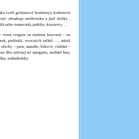
mku tvoří gelatinové bonbóny), kofeinové
tí- obsahuje antibiotika a jiné složky ,
nilá nebo nemocná), paštiky, konzervy, ….
– extra vergine za studena lisovaný – na
inek, pudinků, ovocných salátů….., müsli
ořechy – para, mandle, lískové, vlašské –
no Bio (občas) né margarin, mořské řasy,
ška, sedmikrásky.