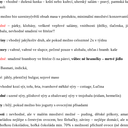
ny
- vhodné - dušená šunka – krůtí nebo kuřecí, uherský salám – pravý, parmská š
soli
možno bio uzeniny(větší obsah masa v produktu, minimální množství konzervantů
dné
– párky, klobásy, veškeré vepřové salámy, vnitřnosti (držky, tlačenka, ji
obalu, nevhodné smažení ve fritéze!!
iny :
vhodný jakýkoliv druh, ale pokud možno celozrnné 2x v týdnu
ory :
vařené, vařené ve slupce, pečené pouze v alobalu, občas i bramb. kaše
dné:
smažené brambory ve fritéze či na pánvi,
vůbec né hranolky – mrtvé jídlo
Basmati, indická,
: jáhly, pšeničný bulgur, sojové maso
:
vhodné kozí sýr, tofu, feta, tvarohové měkké sýry – cottage, Lučina
dné :
uzené sýry, plísňové sýry a obalovaný sýry v trojobalu (eidam, hermelín)
y :
bílý, pokud možno bio jogurty s ovocnými přísadami
osti :
nevhodné, ale v malém množství možné – puding, dětské piškoty, amar
eládou nejlépe s čerstvým ovocem, bez šlehačky, záviny – nejlépe domácí, ale 
 hořkou čokoládou, hořká čokoláda min. 70% s možností příchutě ovoce (né denn