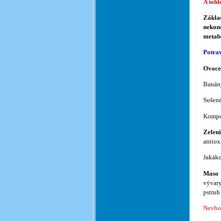
A tohl
Zákla
nekonč
metabo
Potrav
Ovoc
Banány
Sušené
Komp
Zelen
antiox
Jakáko
Maso 
vývary
pstruh
Nevh