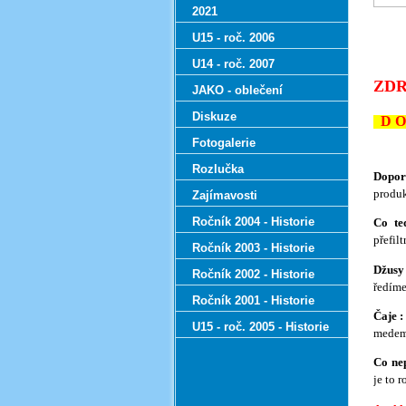
2021
U15 - roč. 2006
U14 - roč. 2007
ZDR
JAKO - oblečení
Diskuze
D O 
Fotogalerie
Rozlučka
Dopor
produk
Zajímavosti
Ročník 2004 - Historie
Co te
přefil
Ročník 2003 - Historie
Džusy 
Ročník 2002 - Historie
ředíme
Ročník 2001 - Historie
Čaje :
U15 - roč. 2005 - Historie
medem 
Co nep
je to 