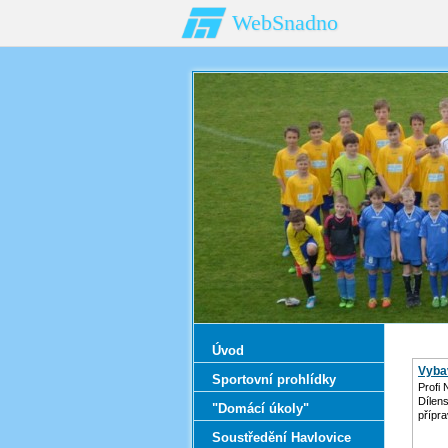
WebSnadno
Úvod
Vybav
Sportovní prohlídky
Profi 
Dílen
"Domácí úkoly"
přípr
Soustředění Havlovice