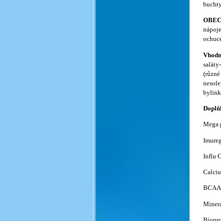
buchty
OBEC
nápoje
ochuce
Vhodné
saláty
(různé
nesole
bylink
Doplň
Mega p
Imureg
Influ 
Calciu
BCAA p
Miner
Biopro