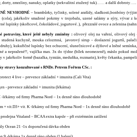
, dorty, zmrzliny, nanuky, oplatky (nekvalitní ztužený tuk)…… a další dobroty…..
NĚ NEVHODNÉ
– brambůrky, tyčinky, solené arašídy, sladkosti,bonbóny (výji
 (cola), jakékoliv smažené pokrmy v trojobalu, uzené salámy a sýry, vývar z kos
né lupínky (skořicové, čokoládové, jogurtové..), přezzralé ovoce a zelenina (nah
 potraviny, které ještě nebyly zmíněny :
olivový olej na vaření, olivový olej 
- studená kuchyně, mouka celozrnná, javorový sirup – doslazení jogurtů, palač
 druhy), kukuřičné lupínky bez ochucení, slunečnicové a dýňové a lněné semínka, 
né a nepražené!!, vajíčka max. 3x do týdne (bílek neomezeně), máslo pokud mož
y v jakékoliv formě (bazalka, tymián, meduňka, rozmarin), květy čekanka, pampeli
ky stravy konzultované s RNDr. Petrem Fořtem CSc.
:
rotect 4 live – prevence základní + imunita (Cali Vita)
en - prevence základní + imunita (lékárna)
C -lékárny od firmy Pharma Nord – 1x denně ráno dlouhodobě
m + vit.D3+ vit. K -lékárny od firmy Pharma Nord – 1x denně ráno dlouhodobě
rodejna Vitaland – BCAA extra kapsle – při extrémním zatížení
ály Ocean 21 -1x doporučená dávka obden
n 9 -lékárna 1x denně ráno obden (1 balení)