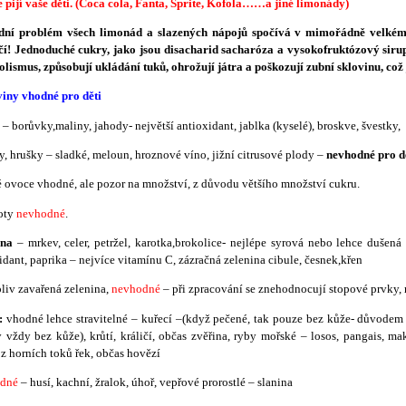
e pijí vaše děti. (Coca cola, Fanta, Sprite, Kofola……a jiné limonády)
dní problém všech limonád a slazených nápojů spočívá v mimořádně velkém
í! Jednoduché cukry, jako jsou disacharid sacharóza a vysokofruktózový sirup,
lismus, způsobují ukládání tuků, ohrožují játra a poškozují zubní sklovinu, co
iny vhodné pro děti
e
– borůvky,maliny, jahody- největší antioxidant, jablka (kyselé), broskve, švestky,
, hrušky – sladké, meloun, hroznové víno, jižní citrusové plody –
nevhodné pro dě
 ovoce vhodné, ale pozor na množství, z důvodu většího množství cukru.
oty
nevhodné
.
ina
– mrkev, celer, petržel, karotka,brokolice- nejlépe syrová nebo lehce dušená 
idant, paprika – nejvíce vitamínu C, zázračná zelenina cibule, česnek,křen
liv zavařená zelenina,
nevhodné
– při zpracování se znehodnocují stopové prvky, 
:
vhodné lehce stravitelné – kuřecí –(když pečené, tak pouze bez kůže- důvodem j
 vždy bez kůže), krůtí, králičí, občas zvěřina, ryby mořské – losos, pangais, mak
 z horních toků řek, občas hovězí
odné
– husí, kachní, žralok, úhoř, vepřové prorostlé – slanina