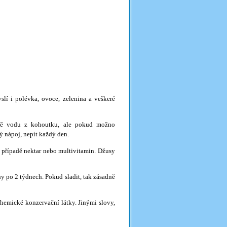
slí i polévka, ovoce, zelenina a veškeré
adě vodu z kohoutku, ale pokud možno
ý nápoj, nepít každý den.
 případě nektar nebo multivitamin. Džusy
 po 2 týdnech. Pokud sladit, tak zásadně
hemické konzervační látky. Jinými slovy,