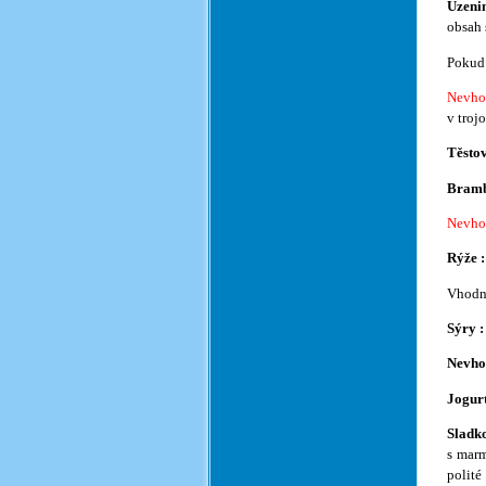
Uzeni
obsah 
Pokud 
Nevho
v troj
Těstov
Bramb
Nevho
Rýže :
Vhodné
Sýry 
Nevho
Jogurt
Sladk
s marm
polité