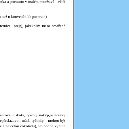
unka a prossutto v malém množství – větší
 než u konvenčních potravin)
ternice, prejt), jakékoliv maso smažené
antové piškoty, rýžový nákyp,palačinky
nepřeslazovat, müsli tyčinky – mohou být
ě a né celou čokoládu), nevhodné kynuté