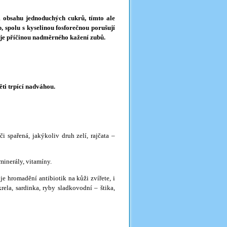
 obsahu jednoduchých cukrů, tímto ale
 spolu s kyselinou fosforečnou porušují
ž je příčinou nadměrného kažení zubů.
ti trpící nadváhou.
či spařená, jakýkoliv druh zelí, rajčata –
minerály, vitamíny.
e hromadění antibiotik na kůži zvířete, i
rela, sardinka, ryby sladkovodní – štika,